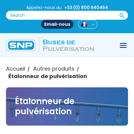
Appelez-nous au
+33 (0) 800 940464
Email-nous
Accueil
Autres produits
/
/
Étalonneur de pulvérisation
Étalonneur de
pulvérisation