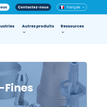
nous
Contactez-nous
français
ustries
Autres produits
Ressources
-
Fines