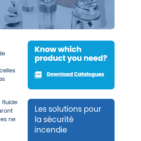
de
celles
as
 fluide
Les solutions pour
uront
la sécurité
nes ne
incendie