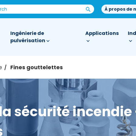
À propos de 
Ingénierie de
Applications
Ind
pulvérisation
e
Fines gouttelettes
/
la sécurité incendie 
s