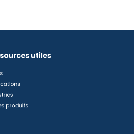
sources utiles
s
ications
stries
es produits