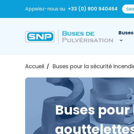
Appelez-nous au
+33 (0) 800 940464
Buses
Accueil
Buses pour la sécurité incendi
/
Buses pour 
gouttelette