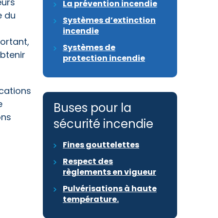
eurs
La prévention incendie
e du
Systèmes d’extinction
incendie
ortant,
Systèmes de
btenir
protection incendie
ications
e
Buses pour la
ons
sécurité incendie
Fines gouttelettes
Respect des
règlements en vigueur
Pulvérisations à haute
température.