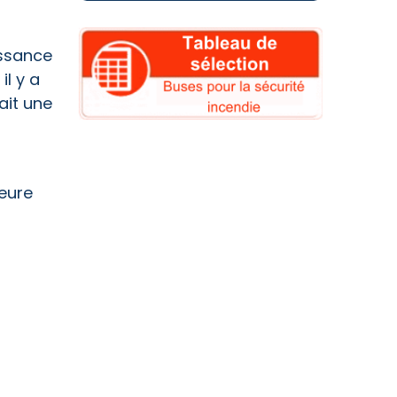
issance
il y a
ait une
eure